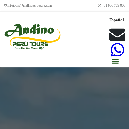
infotours@andinoperutours.com
+51 986 769 066
Español