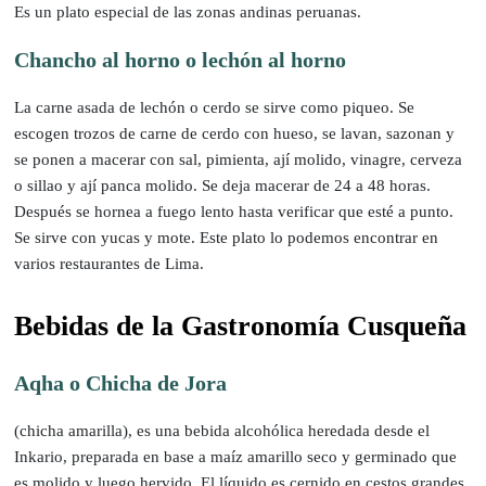
Es un plato especial de las zonas andinas peruanas.
Chancho al horno o lechón al horno
La carne asada de lechón o cerdo se sirve como piqueo. Se
escogen trozos de carne de cerdo con hueso, se lavan, sazonan y
se ponen a macerar con sal, pimienta, ají molido, vinagre, cerveza
o sillao y ají panca molido. Se deja macerar de 24 a 48 horas.
Después se hornea a fuego lento hasta verificar que esté a punto.
Se sirve con yucas y mote. Este plato lo podemos encontrar en
varios restaurantes de Lima.
Bebidas de la Gastronomía Cusqueña
Aqha o Chicha de Jora
(chicha amarilla), es una bebida alcohólica heredada desde el
Inkario, preparada en base a maíz amarillo seco y germinado que
es molido y luego hervido. El líquido es cernido en cestos grandes