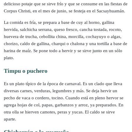
delicioso potaje que se sirve frío y que se consume en las fiestas de
Corpus Christi, en el mes de junio, se festeja en el Sacsayhuamán.
La comida es fría, se prepara a base de cuy al horno, gallina
hervida, salchicha serrana, queso fresco, cancha tostada, rocoto,
huevera de trucha, cebollita china, morcilla, cochayuyo o algas,
chorizo, caldo de gallina, charqui o chalona y una tortilla a base de
harina de maíz. Se pone todo a hervir y se sirve junto en un sólo
plato.
Timpu o puchero
Es un plato típico de la época de carnaval. Es un clado que lleva
diversas carnes, verduras, legumbres y más. Se deja hervir un
pecho de vaca o cordero, tocino. Cuando está en pleno hervor se
agrega hojas de col, papas, garbanzos y arroz, ya preparados. En
otra olla se hierven camotes, peras y yucas. El caldo se sirve
aparte.
Chicharrón a la cusqueña