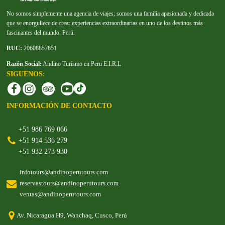
No somos simplemente una agencia de viajes; somos una familia apasionada y dedicada
que se enorgullece de crear experiencias extraordinarias en uno de los destinos más
fascinantes del mundo: Perú.
RUC:
20608857851
Razón Social:
Andino Turísmo en Peru E.I.R.L
SIGUENOS:
INFORMACIÓN DE CONTACTO
+51 986 769 066
+51 914 536 279
+51 932 273 930
infotours@andinoperutours.com
reservastours@andinoperutours.com
ventas@andinoperutours.com
Av. Nicaragua H9, Wanchaq, Cusco, Perú