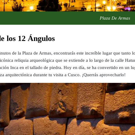
Plaza De Armas
e los 12 Ángulos
nutos de la Plaza de Armas, encontrarás este increíble lugar que tanto l
 icónica reliquia arqueológica que se extiende a lo largo de la calle Hat
ación Inca en el tallado de piedra. Hoy en día, se ha convertido en un lu
leza arquitectónica durante tu visita a Cusco. ¡Querrás aprovecharlo!