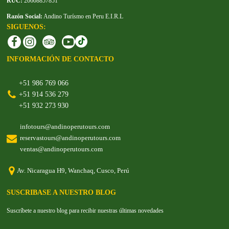
RUC:
20608857851
Razón Social:
Andino Turísmo en Peru E.I.R.L
SIGUENOS:
INFORMACIÓN DE CONTACTO
+51 986 769 066
+51 914 536 279
+51 932 273 930
infotours@andinoperutours.com
reservastours@andinoperutours.com
ventas@andinoperutours.com
Av. Nicaragua H9, Wanchaq, Cusco, Perú
SUSCRIBASE A NUESTRO BLOG
Suscríbete a nuestro blog para recibir nuestras últimas novedades