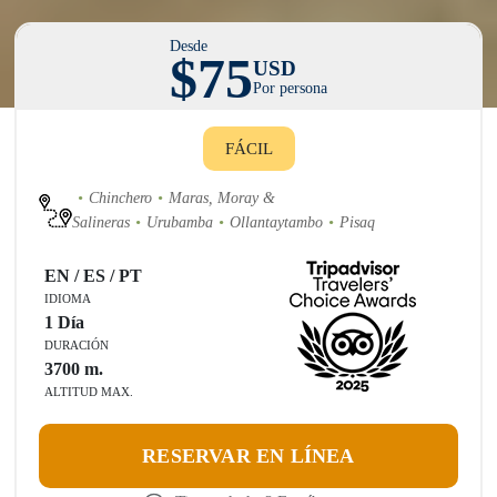
Desde
$75
USD
Por persona
FÁCIL
Chinchero
Maras, Moray &
Salineras
Urubamba
Ollantaytambo
Pisaq
EN / ES / PT
IDIOMA
1 Día
DURACIÓN
3700
m.
ALTITUD MAX.
RESERVAR EN LÍNEA