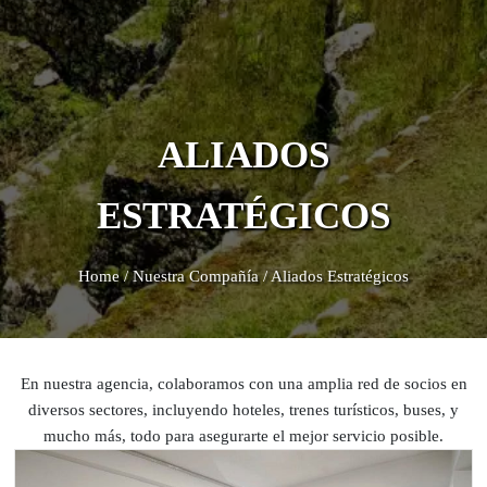
ALIADOS
ESTRATÉGICOS
Home
/
Nuestra Compañía
/
Aliados Estratégicos
En nuestra agencia, colaboramos con una amplia red de socios en
diversos sectores, incluyendo hoteles, trenes turísticos, buses, y
mucho más, todo para asegurarte el mejor servicio posible.