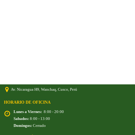
RUC:
20608857851
Razón Social:
Andino Turísmo en Peru E.I.R.L
SIGUENOS:
INFORMACIÓN DE CONTACTO
+51 986 769 066
+51 914 536 279
infotours@andinoperutours.com
ventas@andinoperutours.com
Av. Nicaragua H9, Wanchaq, Cusco, Perú
HORARIO DE OFICINA
Lunes a Viernes:
8:00 - 20:00
Sabados:
8:00 - 13:00
Domingos:
Cerrado