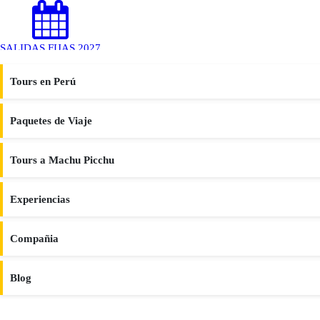
SALIDAS FIJAS 2027
Fechas confirmadas • Reserva anticipada
Tours en Perú
Ver Calendario
Paquetes de Viaje
Español
Tours a Machu Picchu
Experiencias
Compañia
Blog