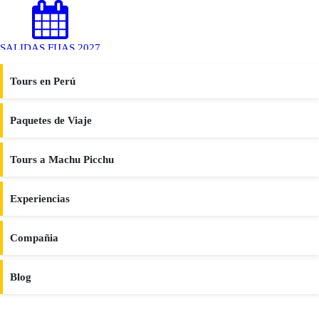
SALIDAS FIJAS 2027
Fechas confirmadas • Reserva anticipada
Tours en Perú
Ver Calendario
Paquetes de Viaje
Español
Tours a Machu Picchu
Experiencias
Compañia
Blog