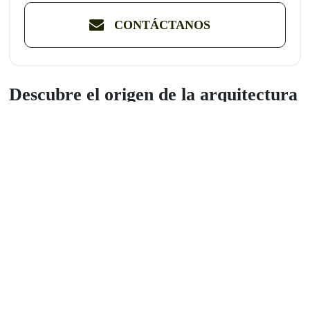
CONTÁCTANOS
Descubre el origen de la arquitectura
de la Ciudad Blanca
Descubre la historia de las construcciones de Arequipa en la
Ruta
del Sillar
y el
Cañón de Culebrillas
, donde aprenderemos sobre la
extracción y tallado del sillar. Exploraremos la quebrada de
Culebrillas, admira los petroglifos y vive la emoción de la escalada
en roca. Únete a esta aventura llena de historia, naturaleza y
cultura.