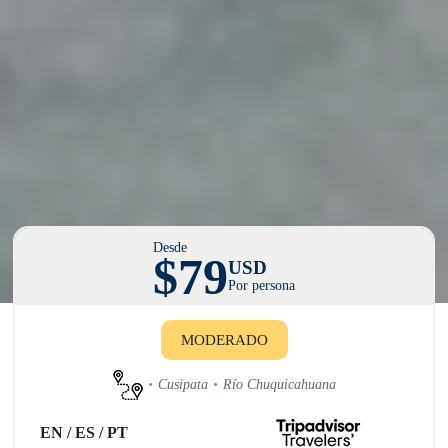
Desde
$79
USD
Por persona
MODERADO
Cusipata
Río Chuquicahuana
EN / ES / PT