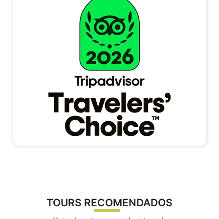
aventura, ofreciendo oportunidades para practicar rafting
Celular Área de ventas 2 - WhatsApp:
+51 914
y kayak.
536 279
Celular Área de Operaciones - WhatsApp:
+51 932
273 930
1. Personaliza tu reserva
Acceda a nuestro formulario y complete la
información básica: seleccione la
fecha de viaje
,
indique el número de pasajeros e ingrese sus datos
personales. Nuestro sistema preparará su reserva al
TOURS RECOMENDADOS
instante según sus preferencias.