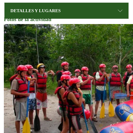
DETALLES Y LUGARES
Fotos de la actividad
Un día antes Le brindaremos la Información completa
del tour.
Cusipata, un pintoresco pueblo reconocido como el
punto de partida para explorar la Montaña de Colores.
Pasaremos por su hotel previo al inicio del Tour.
SERVICIO EN GRUPO
Este destino ofrece a los visitantes la oportunidad de
Precio por persona
descansar y prepararse antes de la caminata, mientras
Transporte turístico durante el tour - Ida y Retorno.
disfrutan de los hermosos paisajes naturales y aprenden
Canotaje
sobre la cultura local.
Zipline
El tour incluye un Almuerzo
Transporte en grupo
Guiado en grupo
Almuerzo
Equipo de profesionales que le brindarán seguridad
durante la practica del Kayak