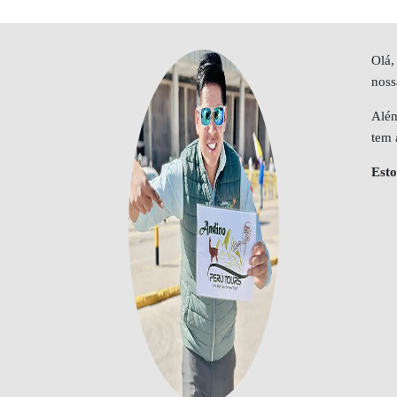
Olá,
noss
Além
tem 
Esto