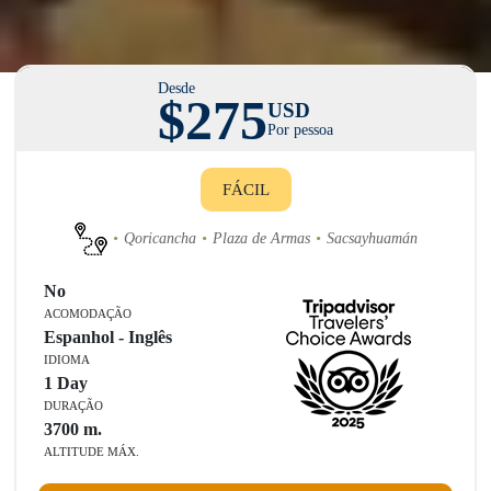
Desde
$275
USD
Home
/
Passeios no Peru
/
Tour Inti Raymi 2027
Por pessoa
FÁCIL
Qoricancha
Plaza de Armas
Sacsayhuamán
No
ACOMODAÇÃO
Espanhol - Inglês
IDIOMA
1 Day
DURAÇÃO
3700
m.
ALTITUDE MÁX.