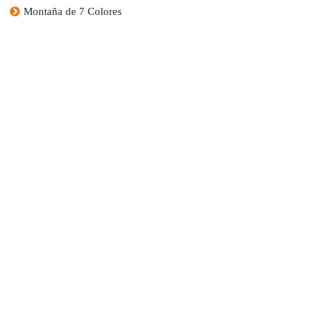
Montaña de 7 Colores
Tour al Valle Sagrado
No somos simplemente una agencia de viajes; somos una familia apasionada y dedicada
que se enorgullece de crear experiencias extraordinarias en uno de los destinos más
fascinantes del mundo: Perú.
RUC:
20608857851
Razón Social:
Andino Turísmo en Peru E.I.R.L
SIGUENOS: