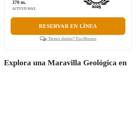
370
m.
ALTITUD MAX.
RESERVAR EN LÍNEA
¿Tienes dudas? Escríbenos
Explora una Maravilla Geológica en
el Corazón del Desierto
Únase a nuestro Tour de 1 Día y descubra el famoso
Cañón de los
Perdidos
, una impresionante formación natural en el Desierto de
Ica, en forma de grieta en la tierra. El cañón de los perdidos se trata
de una maravilla natural de Perú, localizado en Ica y pretende
maravillar a sus visitantes, esta ubicado a las afueras de Ica. En
esta excursión de un día completo descubra fósiles antiguos, salitre