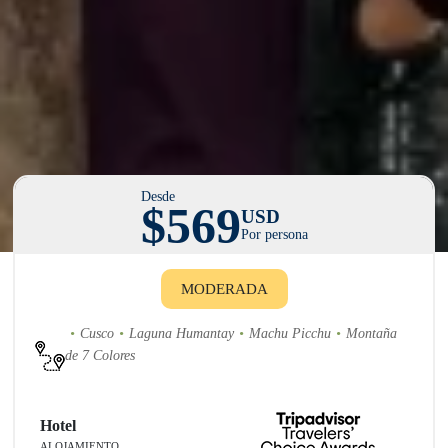
Desde
$569
USD
Por persona
MODERADA
Cusco
Laguna Humantay
Machu Picchu
Montaña
de 7 Colores
Hotel
ALOJAMIENTO