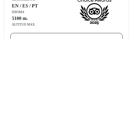
EN / ES / PT
IDIOMA
5100
m.
ALTITUD MAX.
CONTÁCTANOS
5 Días de Reto Andino: Conquista las
3 Maravillas Naturales de Cusco
¿Vienes a Cusco por los paisajes de Instagram y la adrenalina? Este
itinerario está diseñado para viajeros con espíritu aventurero y
buena condición física
. Dejaremos de lado los tours tradicionales
para enfocarnos en las joyas naturales: las aguas turquesas de la
Laguna Humantay
, la mítica ciudadela de
Machu Picchu
y los