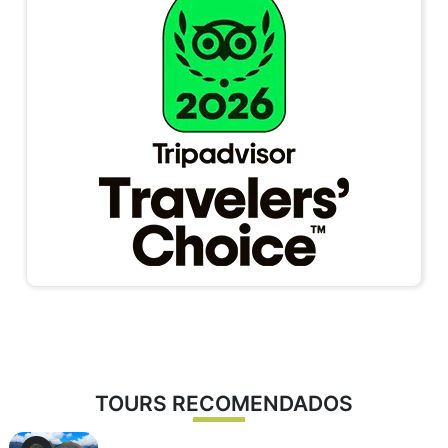
Solicita Disponibilidad
Llena el formulario de la web o escríbenos
directamente al
WhatsApp
indicando tu fecha de viaje
y número de personas.
Confirma con el 40%
Realiza el pago del adelanto (solo el
40%
) para que
aseguremos tus tickets de tren y entradas a Machu
Picchu de inmediato.
TOURS RECOMENDADOS