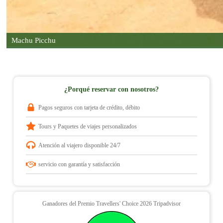
Tren VISTADOME
– PeruRail
Hotel 4*
Hotel Inkaterra – Hotel casa del sol, en Aguas Calientes
Machu Picchu
USD. 599.00
¿Porqué reservar con nosotros?
infotours@andinoperutours.com
Pagos seguros con tarjeta de crédito, débito
Celular Área de ventas 1 - WhatsApp:
+51 986
Tours y Paquetes de viajes personalizados
769 066
Atención al viajero disponible 24/7
Celular Área de ventas 2 - WhatsApp:
+51 914
536 279
servicio con garantía y satisfacción
Celular Área de Operaciones - WhatsApp:
+51 932
273 930
Ganadores del Premio Travellers' Choice 2026 Tripadvisor