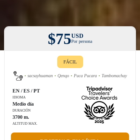
$75
USD
Por persona
FÁCIL
sacsayhuaman
Qenqo
Puca Pucara
Tambomachay
EN / ES / PT
IDIOMA
Medio día
DURACIÓN
3700
m.
ALTITUD MAX.