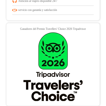
Atención al viajero disponible 24/7
servicio con garantía y satisfacción
Solicita Disponibilidad
Llena el formulario de la web o escríbenos
Ganadores del Premio Travellers' Choice 2026 Tripadvisor
directamente al
WhatsApp
indicando tu fecha de viaje
y número de personas.
Confirma con el 40%
Realiza el pago del adelanto (solo el
40%
) para que
aseguremos tus tickets de tren y entradas a Machu
Picchu de inmediato.