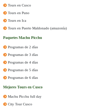
Tours en Cusco
Tours en Puno
Tours en Ica
Tours en Puerto Maldonado (amazonía)
Paquetes Machu Picchu
QENQO
Este lugar sagrado cuenta con una serie de estructuras
Programas de 2 días
talladas en la roca, incluyendo un anfiteatro y canales de
Programas de 3 días
agua. Qenqo tiene una gran importancia religiosa para los
incas, ya que se cree que fue utilizado para ceremonias y
Programas de 4 días
rituales. Es un lugar intrigante para aprender sobre las
Programas de 5 días
creencias y prácticas espirituales de la antigua
Programas de 6 días
civilización inca.
Mejores Tours en Cusco
Machu Picchu full day
City Tour Cusco