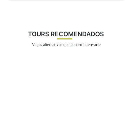
¡Listo! A viajar
Recibe tu
Voucher de Servicio
oficial. El saldo
restante (60%) lo pagas tranquilamente en efectivo o
TOURS RECOMENDADOS
tarjeta
al llegar a tu destino
.
Viajes alternativos que pueden interesarle
Tarjeta de Crédito o Débito (Recomendado)
Western Union (Envío de Dinero)
Transferencia Bancaria Internacional