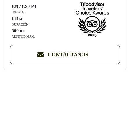
EN / ES / PT
IDIOMA
1 Día
DURACIÓN
500
m.
ALTITUD MAX.
CONTÁCTANOS
Adrenalina pura en buggies por las
dunas de Ica
Vive la emoción del sandboarding y sky de arena en
impresionantes dunas. Aventura y adrenalina te esperan en este
tour único en los desiertos del Perú.