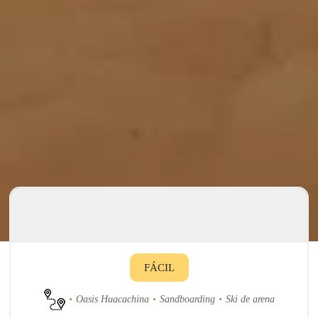
FÁCIL
Oasis Huacachina
Sandboarding
Ski de arena