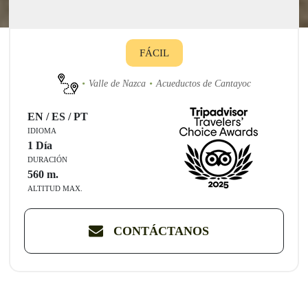
FÁCIL
Valle de Nazca
Acueductos de Cantayoc
EN / ES / PT
IDIOMA
1 Día
DURACIÓN
560
m.
ALTITUD MAX.
CONTÁCTANOS
Descubre la Ingeniería Hidráulica